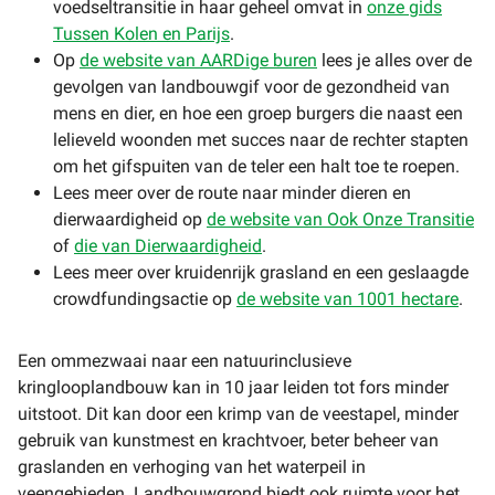
voedseltransitie in haar geheel omvat in
onze gids
Tussen Kolen en Parijs
.
Op
de website van AARDige buren
lees je alles over de
gevolgen van landbouwgif voor de gezondheid van
mens en dier, en hoe een groep burgers die naast een
lelieveld woonden met succes naar de rechter stapten
om het gifspuiten van de teler een halt toe te roepen.
Lees meer over de route naar minder dieren en
dierwaardigheid op
de website van Ook Onze Transitie
of
die van Dierwaardigheid
.
Lees meer over kruidenrijk grasland en een geslaagde
crowdfundingsactie op
de website van 1001 hectare
.
Een ommezwaai naar een natuurinclusieve
kringlooplandbouw kan in 10 jaar leiden tot fors minder
uitstoot. Dit kan door een krimp van de veestapel, minder
gebruik van kunstmest en krachtvoer, beter beheer van
graslanden en verhoging van het waterpeil in
veengebieden. Landbouwgrond biedt ook ruimte voor het