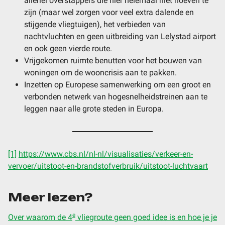
allerlei overstappers die hier helemaal niet hoeven te
zijn (maar wel zorgen voor veel extra dalende en
stijgende vliegtuigen), het verbieden van
nachtvluchten en geen uitbreiding van Lelystad airport
en ook geen vierde route.
Vrijgekomen ruimte benutten voor het bouwen van
woningen om de wooncrisis aan te pakken.
Inzetten op Europese samenwerking om een groot en
verbonden netwerk van hogesnelheidstreinen aan te
leggen naar alle grote steden in Europa.
[1]
https://www.cbs.nl/nl-nl/visualisaties/verkeer-en-
vervoer/uitstoot-en-brandstofverbruik/uitstoot-luchtvaart
Meer lezen?
e
Over waarom de 4
vliegroute geen goed idee is en hoe je je